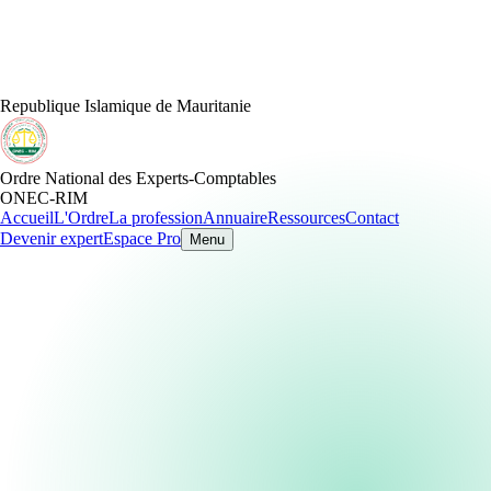
Republique Islamique de Mauritanie
Ordre National des Experts-Comptables
ONEC-RIM
Accueil
L'Ordre
La profession
Annuaire
Ressources
Contact
Devenir expert
Espace Pro
Menu