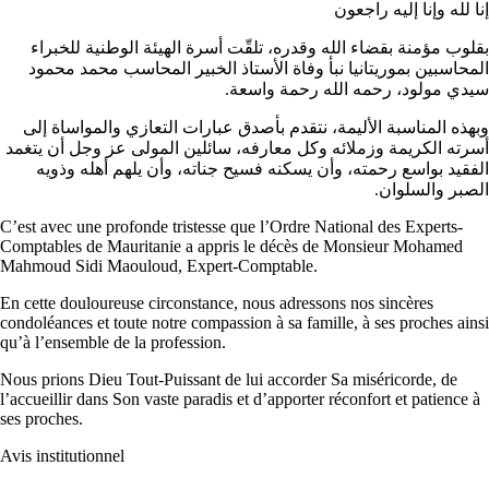
إنا لله وإنا إليه راجعون
بقلوب مؤمنة بقضاء الله وقدره، تلقّت أسرة الهيئة الوطنية للخبراء
المحاسبين بموريتانيا نبأ وفاة الأستاذ الخبير المحاسب محمد محمود
سيدي مولود، رحمه الله رحمة واسعة.
وبهذه المناسبة الأليمة، نتقدم بأصدق عبارات التعازي والمواساة إلى
أسرته الكريمة وزملائه وكل معارفه، سائلين المولى عز وجل أن يتغمد
الفقيد بواسع رحمته، وأن يسكنه فسيح جناته، وأن يلهم أهله وذويه
الصبر والسلوان.
C’est avec une profonde tristesse que l’Ordre National des Experts-
Comptables de Mauritanie a appris le décès de Monsieur Mohamed
Mahmoud Sidi Maouloud, Expert-Comptable.
En cette douloureuse circonstance, nous adressons nos sincères
condoléances et toute notre compassion à sa famille, à ses proches ainsi
qu’à l’ensemble de la profession.
Nous prions Dieu Tout-Puissant de lui accorder Sa miséricorde, de
l’accueillir dans Son vaste paradis et d’apporter réconfort et patience à
ses proches.
Avis institutionnel